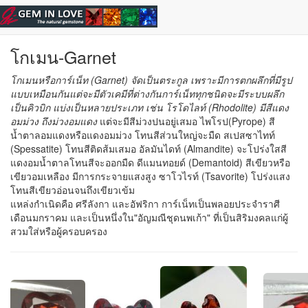
ข้ามไปยังเนื้อหาหลัก
เลือกอัญมณี
| ไทย |
English
โกเมน-Garnet
โกเมนหรือการ์เน็ท (Garnet) จัดเป็นตระกูล เพราะมีการตกผลึกที่มีรูป
แบบเหมือนกันแต่จะมีตัวเคมีที่ต่างกันการ์เน็ททุกชนิดจะมีระบบผลึก
เป็นคิวบิก แบ่งเป็นหลายประเภท เช่น โรโดไลท์ (Rhodolite) มีสีแดง
อมม่วง ถึงม่วงอมแดง
แต่จะมีสีม่วงปนอยู่เสมอ ไพโรป(Pyrope) สี
น้ำตาลอมแดงหรือแดงอมม่วง โทนสีส่วนใหญ่จะมืด สเปสซาไทท์
(Spessatite) โทนสีติดส้มเสมอ อัลมันไดท์ (Almandite) จะโปร่งใสสี
แดงอมน้ำตาลโทนสีจะออกมืด ดีแมนทอยด์ (Demantoid) สีเขียวหรือ
เขียวอมเหลือง มีการกระจายแสงสูง ซาโวไรท์ (Tsavorite) โปร่งแสง
โทนสีเขียวอ่อนจนถึงเขียวเข้ม
แหล่งกำเนิดคือ ศรีลังกา และอัฟริกา การ์เน็ทเป็นพลอยประจำราศี
เดือนมกราคม และเป็นหนึ่งใน"อัญมณีชุดนพเก้า" ที่เป็นสิริมงคลแก่ผู้
สวมใส่หรือผู้ครอบครอง