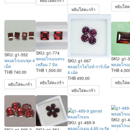
หยิบใส่ตะกร้า
หยิบใส่ต
หยิบใส่ตะกร้า
SKU:
g1-774
SKU:
g1-552
SKU:
g1-
พลอยโกเมนทรง
พลอยโกเมนชุด 4
SKU:
g1-667
พลอยโกเมน
เหลี่ยม 7 มิล
เม็ด
พลอยโรโดไลท์ การ์เน็ต
THB 4,50
THB 1,500.00
THB 740.00
4 เม้ด
THB 490.00
หยิบใส่ต
หยิบใส่ตะกร้า
หยิบใส่ตะกร้า
หยิบใส่ตะกร้า
SKU:
g1-
SKU:
g1-489-9
พลอยโกเมน
พลอยโกเมน 4.69 กะรัต
SKU:
g1-595-2
SKU:
g1-551