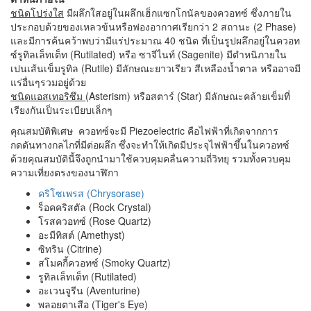
ชนิดโปร่งใส
มีผลึกใสอยู่ในผลึกเฮ็กแซกโกนัลของควอทซ์ ซึ่งภายใน
ประกอบด้วยของเหลวข้นหรือฟองอากาศเรียกว่า 2 สถานะ (2 Phase)
และมีการค้นคว้าพบว่ามีแร่ประมาณ 40 ชนิด ที่เป็นรูปผลึกอยู่ในควอท
ซ์รูทิลเล็ทเต็ท (Rutilated) หรือ ซาจีไนท์ (Sagenite) มีตำหนิภายใน
เปนเส้นเข็มรูทิล (Rutile) มีลักษณะยาวเรียว สีเหลืองน้ำตาล หรืออาจมี
แร่อื่นๆรวมอยู่ด้วย
ชนิดแอสเทอริซึม
(Asterism) หรือสตาร์ (Star) มีลักษณะคล้ายเข็มที่
เรียงกันเป็นระเบียบเล็กๆ
คุณสมบัติพิเศษ ควอทซ์จะมี Piezoelectric คือไฟฟ้าที่เกิดจากการ
กดดันทางกลไกที่มีต่อผลึก ซึ่งจะทำให้เกิดมีประจุไฟฟ้าขึ้นในควอทซ์
ด้วยคุณสมบัตินี้จึงถูกนำมาใช้ควบคุมคลื่นความถี่วิทยุ รวมทั้งควบคุม
ความเที่ยงตรงของนาฬิกา
คริโซเพรส (Chrysorase)
ร็อคคริสตัล (Rock Crystal)
โรสควอทซ์ (Rose Quartz)
อะมีทิสต์ (Amethyst)
ซิทริน (Citrine)
สโมคกี้ควอทซ์ (Smoky Quartz)
รูทิลเล็ทเต็ท (Rutilated)
อะเวนจูรีน (Aventurine)
พลอยตาเสือ (Tiger's Eye)