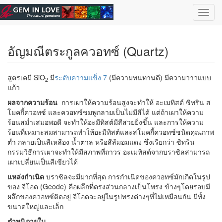
ข้ามไปยังเนื้อหาหลัก
เลือกอัญมณี
| ไทย |
English
Toggl
navig
อัญมณีตระกูลควอทซ์ (Quartz)
สูตรเคมี SiO
มี
ระดับความแข็ง 7
(มีความทนทานดี) มีความวาวแบบ
2
แก้ว
ผลจากความร้อน
การเผาให้ความร้อนสูงจะทำให้ อะเมทิสต์ ซิทริน ส
โมคกี้ควอทซ์ และควอทซ์ชมพูกลายเป็นไม่มีสีได้ แต่ถ้าเผาให้ความ
ร้อนสม่ำเสมอพอดี จะทำให้อะมีทิสต์มีสีสวยยิ่งขึ้น และการให้ความ
ร้อนที่เหมาะสมสามารถทำให้อะมีทิสต์และสโมคกี้ควอทซ์ชนิดคุณภาพ
ต่ำ กลายเป็นสีเหลือง น้ำตาล หรือสีส้มอมแดง ซึ่งเรียกว่า ซิทริน
กรรมวิธีการเผาจะทำให้มีสภาพที่ถาวร อะเมทิสต์จากบราซิลสามารถ
เผาเปลี่ยนเป็นสีเขียวได้
แหล่งกำเนิด
บราซิลจะมีมากที่สุด การกำเนิดของควอทซ์มักเกิดในรูป
ของ จีโอด (Geode) คือผลึกที่ตรงส่วนกลางเป็นโพรง ข้างๆโดยรอบมี
ผลึกของควอทซ์ติดอยู่ จีโอดจะอยู่ในรูปทรงต่างๆที่ไม่เหมือนกัน มีทั้ง
ขนาดใหญ่และเล็ก
ตำหนิภายใน