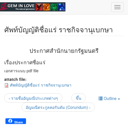
ข้ามไปยังเนื้อหาหลัก
เลือกอัญมณี
| ไทย |
English
Toggl
navig
ศัพท์บัญญัติชื่อแร่ ราชกิจจานุเบกษา
ประกาศสำนักนายกรัฐมนตรี
เรื่องประกาศชื่อแร่
เอกสารแนบ pdf file
attatch file:
ศัพท์บัญญัติชื่อแร่ ราชกิจจานุเบกษา
‹ รายชื่ออัญมณีประเภทต่างๆ
ขึ้น
Outline
อัญมณีตระกูลคอรันดัม (Corundum) ›
Share