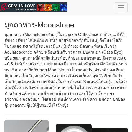
ข้ามไปยังเนื้อหาหลัก
เลือกอัญมณี
| ไทย |
English
Toggl
navig
มุกดาหาร-Moonstone
มุกดาหาร (Moonstone) จัดอยู่ในประเภท Orthoclase ปกติจะไม่มีสีถึง
สีขาว (สีขาวใสเหมือนหยดน้ำ สายหมอกหรือสีน้ำนม) กึ่งโปร่งใสถึง
โปร่งแสง สังเกตได้โดยการมีแสงในตัวเอง มีลัษณะพิเศษเรียกว่า
Adularescence คล้ายเหลือบเส้นสีขาวคาดแบบตาแมว (Cat's Eye)
หรือ star คุณภาพที่ดีจะมีแผ่นเหลือบฟ้าอ่อนบนตัวพลอย มีความแข็ง 6
- 6.5 โมห์ นิยมเจียระไนแบบหลังเบี้ย แหล่งสำคัญที่พบ คือ อินเดีย พม่า
บราซิล มาดากัสก้า ฯลฯ Moonstone เป็นพลอยประจำราศีของเดือน
มิถุนายน เป็นสัญลักษณ์ของความรุ่งเรืองร่มเย็นผาสุข จึงเรียกกันว่า
เป็นอัญมณีแห่งมิตรภาพ มีพลังในการดึงดูดเสริมเสน่ห์ให้แก่ผู้สวมใส่จึง
เป็นที่ต้องการทั้งชายและหญิง พกพาเพื่อใช้ในการเจรจาต่อรอง เหมาะ
สำหรับ คนค้าขาย คนที่ทำงานด้านบริการและให้คำปรึกษา ครู
อาจารย์ นักจิตวิทยา ใช้เสริมเสน่ห์ด้านความรัก ความเมตตา ปกป้อง
คุ้มครองกระตุ้นให้ผู้ชายเข้าใจผู้หญิง