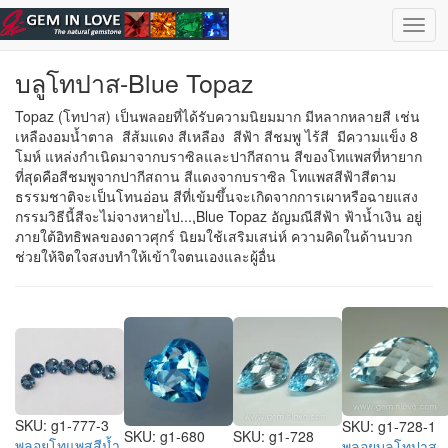
ข้ามไปยังเนื้อหาหลัก
เลือกอัญมณี
| ไทย |
English
Togg
navig
บลูโทปาส-Blue Topaz
Topaz (โทปาส) เป็นพลอยที่ได้รับความนิยมมาก มีหลากหลายสี เช่น
เหลืองอมน้ำตาล สีส้มแดง สีเหลือง สีฟ้า สีชมพู ไร้สี มีความแข็ง 8
โมห์ แหล่งกำเนิดมาจากบราซิลและปากีสถาน สีของโทแพสที่หายาก
ที่สุดคือสีชมพูจากปากีสถาน สีแดงจากบราซิล โทแพสสีฟ้าสีตาม
ธรรมชาติจะเป็นโทนอ่อน สีที่เข้มขึ้นจะเกิดจากการเผาหรือฉายแสง
กรรมวิธีนี้สีจะไม่จางหายไป....ฺBlue Topaz อัญมณีสีฟ้า ฟ้าน้ำเงิน อยู่
ภายใต้อิทธิพลของดาวศุกร์ นิยมใช้เสริมเสน่ห์ ความคิดในด้านบวก
ช่วยให้จิตใจสงบทำให้เข้าใจตนเองและผู้อื่น
SKU:
g1-777-3
SKU:
g1-728-1
SKU:
g1-680
SKU:
g1-728
พลอยโทแพสสีน้ำ
พลอยบลูโทปาส