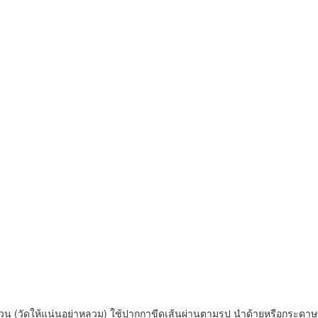
หวน (วัดให้แน่นอย่าหลวม)
ใช้ปากกาขีดเส้นผ่าน
ตามรูป นำด้ายหรือกระดาษที