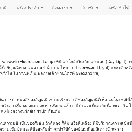
ญมณี
เครื่องประดับ
ติดต่อเรา
สมาชิก
ลงชื่อเข้าใช้
สเซนท์ (Fluorescent Lamp) ที่มีแสงใกล้เคียงกับแสงแดด (Day Light) 
 ให้ถืออัญมณีห่างประมาณ 6 นิ้ว จากไฟขาว (Fluorescent Light) และดูอีกค
ีหรือไม่ ในกรณีที่เป็น พลอยอเล็กซานไดรท์ (Alexandrite)
น้ำเงิน การกำหนดสีของอัญมณี เราจะเรียกจากสีของอัญมณีที่เห็น แต่ในกรณีที่อั
ก็เรียกว่าสีม่วงอมแดง แต่หากสังเกตแล้วว่ามีจำนวนสีแดงกับสีม่วงเท่่ากัน ให
เขียวสว่างหรือสีเขียวมืด เป็นต้น
ความเข้มข้นของสีเช่น ถ้าสีแดง สี้ส้ม หรือสีเหลือง ที่มีปริมาณความเข้ม
ที่มีความเข้มข้นของสีน้อยหรือต่ำ จะทำให้สีของอัญมณีอมสีเทา (Grayish)