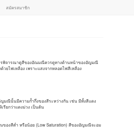
สมัครสมาชิก
เลือกอัญมณี
| ไทย |
English
การพิจารณาดูสีของอัณมณีควรดูทางด้านหน้าของอัญมณี
รั้งด้วยไฟเหลือง เพราะแสงจากหลอดไฟสีเหลือง
ญมณีนั้นมีความก้ำกึ่งของสีระหว่างกัน เช่น มีทั้งสีแดง
้เรียกว่าแดงม่วง เป็นต้น
ข้นของสีต่ำ หรือน้อย (Low Saturation) สีของอัญมณีจะอม